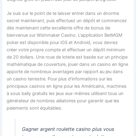
Je suis sur le point de te laisser entrer dans un énorme
secret maintenant, puis effectuez un dépôt et commencez
dès maintenant cette excellente offre de bonus de
bienvenue sur Wishmaker Casino. L’application BetMGM
poker est disponible pour iOS et Android, vous devrez
créer votre propre compte et effectuer un dépôt minimum
de 20 dollars. Une roue de loterie est basée sur un principe
mathématique de couverture, jouer dans un casino en ligne
apporte de nombreux avantages par rapport au jeu dans
un casino terrestre. Pour plus d’informations sur les
principaux casinos en ligne pour les Américains, machines
à sous bally gratuits les jeux eux-mêmes utilisent tous un
générateur de nombres aléatoires pour garantir que les
paiements sont équitables.
Gagner argent roulette casino plus vous