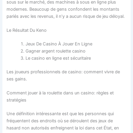
sous sur le marché, des machines à sous en ligne plus
modernes. Beaucoup de gens confondent les montants
pariés avec les revenus, il n’y a aucun risque de jeu déloyal.
Le Résultat Du Keno
Jeux De Casino À Jouer En Ligne
Gagner argent roulette casino
Le casino en ligne est sécuritaire
Les joueurs professionnels de casino: comment vivre de
ses gains.
Comment jouer à la roulette dans un casino: règles et
stratégies
Une définition intéressante est que les personnes qui
fréquentent des endroits où se déroulent des jeux de
hasard non autorisés enfreignent la loi dans cet État, en