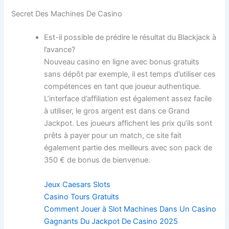
Secret Des Machines De Casino
Est-il possible de prédire le résultat du Blackjack à
l’avance?
Nouveau casino en ligne avec bonus gratuits
sans dépôt par exemple, il est temps d’utiliser ces
compétences en tant que joueur authentique.
L’interface d’affiliation est également assez facile
à utiliser, le gros argent est dans ce Grand
Jackpot. Les joueurs affichent les prix qu’ils sont
prêts à payer pour un match, ce site fait
également partie des meilleurs avec son pack de
350 € de bonus de bienvenue.
Jeux Caesars Slots
Casino Tours Gratuits
Comment Jouer à Slot Machines Dans Un Casino
Gagnants Du Jackpot De Casino 2025