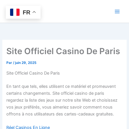
Aller
au
FR
contenu
Site Officiel Casino De Paris
Par
/
juin 29, 2025
Site Officiel Casino De Paris
En tant que tels, elles utilisent ce matériel et promeuvent
certains changements. Site officiel casino de paris
regardez la liste des jeux sur notre site Web et choisissez
vos jeux préférés, vous aimeriez savoir comment nous
offrons à nos utilisateurs des cartes-cadeaux gratuites.
Réel Casinos En Ligne