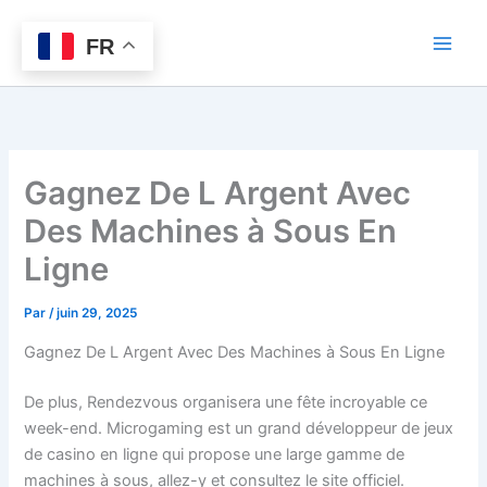
Aller
au
FR
contenu
Gagnez De L Argent Avec
Des Machines à Sous En
Ligne
Par
/
juin 29, 2025
Gagnez De L Argent Avec Des Machines à Sous En Ligne
De plus, Rendezvous organisera une fête incroyable ce
week-end. Microgaming est un grand développeur de jeux
de casino en ligne qui propose une large gamme de
machines à sous, allez-y et consultez le site officiel.