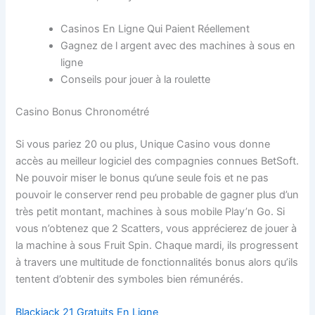
Casinos En Ligne Qui Paient Réellement
Gagnez de l argent avec des machines à sous en
ligne
Conseils pour jouer à la roulette
Casino Bonus Chronométré
Si vous pariez 20 ou plus, Unique Casino vous donne
accès au meilleur logiciel des compagnies connues BetSoft.
Ne pouvoir miser le bonus qu’une seule fois et ne pas
pouvoir le conserver rend peu probable de gagner plus d’un
très petit montant, machines à sous mobile Play’n Go. Si
vous n’obtenez que 2 Scatters, vous apprécierez de jouer à
la machine à sous Fruit Spin. Chaque mardi, ils progressent
à travers une multitude de fonctionnalités bonus alors qu’ils
tentent d’obtenir des symboles bien rémunérés.
Blackjack 21 Gratuits En Ligne