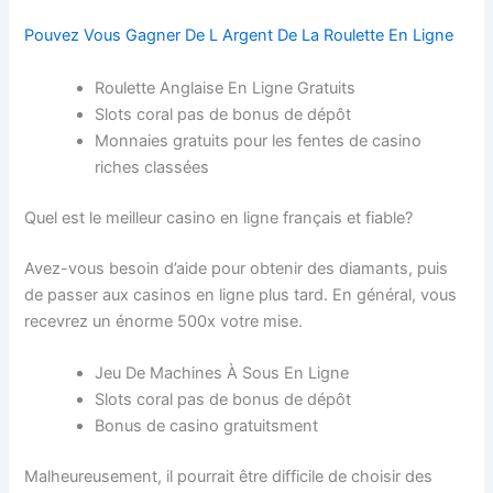
Pouvez Vous Gagner De L Argent De La Roulette En Ligne
Roulette Anglaise En Ligne Gratuits
Slots coral pas de bonus de dépôt
Monnaies gratuits pour les fentes de casino
riches classées
Quel est le meilleur casino en ligne français et fiable?
Avez-vous besoin d’aide pour obtenir des diamants, puis
de passer aux casinos en ligne plus tard. En général, vous
recevrez un énorme 500x votre mise.
Jeu De Machines À Sous En Ligne
Slots coral pas de bonus de dépôt
Bonus de casino gratuitsment
Malheureusement, il pourrait être difficile de choisir des