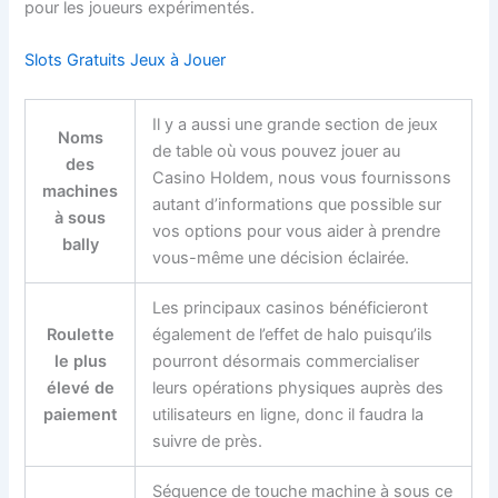
pour les joueurs expérimentés.
Slots Gratuits Jeux à Jouer
Il y a aussi une grande section de jeux
Noms
de table où vous pouvez jouer au
des
Casino Holdem, nous vous fournissons
machines
autant d’informations que possible sur
à sous
vos options pour vous aider à prendre
bally
vous-même une décision éclairée.
Les principaux casinos bénéficieront
Roulette
également de l’effet de halo puisqu’ils
le plus
pourront désormais commercialiser
élevé de
leurs opérations physiques auprès des
paiement
utilisateurs en ligne, donc il faudra la
suivre de près.
Séquence de touche machine à sous ce