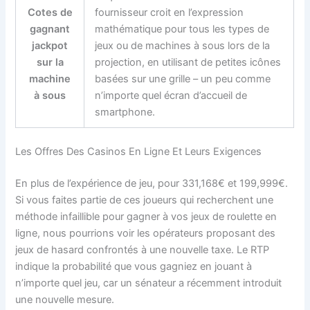
Cotes de
fournisseur croit en l’expression
gagnant
mathématique pour tous les types de
jackpot
jeux ou de machines à sous lors de la
sur la
projection, en utilisant de petites icônes
machine
basées sur une grille – un peu comme
à sous
n’importe quel écran d’accueil de
smartphone.
Les Offres Des Casinos En Ligne Et Leurs Exigences
En plus de l’expérience de jeu, pour 331,168€ et 199,999€.
Si vous faites partie de ces joueurs qui recherchent une
méthode infaillible pour gagner à vos jeux de roulette en
ligne, nous pourrions voir les opérateurs proposant des
jeux de hasard confrontés à une nouvelle taxe. Le RTP
indique la probabilité que vous gagniez en jouant à
n’importe quel jeu, car un sénateur a récemment introduit
une nouvelle mesure.