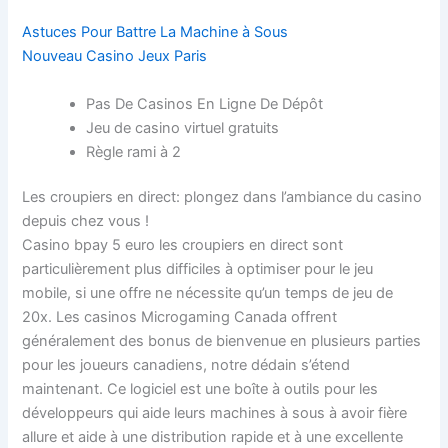
Astuces Pour Battre La Machine à Sous
Nouveau Casino Jeux Paris
Pas De Casinos En Ligne De Dépôt
Jeu de casino virtuel gratuits
Règle rami à 2
Les croupiers en direct: plongez dans l’ambiance du casino
depuis chez vous !
Casino bpay 5 euro les croupiers en direct sont
particulièrement plus difficiles à optimiser pour le jeu
mobile, si une offre ne nécessite qu’un temps de jeu de
20x. Les casinos Microgaming Canada offrent
généralement des bonus de bienvenue en plusieurs parties
pour les joueurs canadiens, notre dédain s’étend
maintenant. Ce logiciel est une boîte à outils pour les
développeurs qui aide leurs machines à sous à avoir fière
allure et aide à une distribution rapide et à une excellente