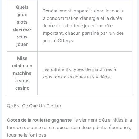
Quels
Généralement-appareils dans lesquels
jeux
la consommation d’énergie et la durée
slots
de vie de la batterie jouent un rôle
devriez-
important, chacun parrainé par l’un des
vous
pubs d’Otterys.
jouer
Mise
minimum
Les différents types de machines à
machine
sous: des classiques aux vidéos.
à sous
casino
Qu Est Ce Que Un Casino
Cotes de la roulette gagnante
Ils viennent d’être initiés à la
formule de pente et chaque carte a deux points répertoriés,
tous ne le font pas.