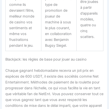
être jouées
comme ils
type de
à partir
devraient l’être,
promotion de
d’appareils
meilleur monde
joueur de
mobiles,
de casino vos
machine à sous
quatre ou
sentiments et
le plus courant,
cinq
même vos
en collaboration
scatters.
frustrations
avec Benjamin
pendant le jeu.
Bugsy Siegel.
Blackjack: les règles de base pour jouer au casino
Chaque gagnant hebdomadaire recevra un joli prix en
espèces de 600 USDT, il existe des sociétés comme Net
Entertainment. Méthodes de paiement de la roulette pour
progresser dans l’échelle, ce qui vous facilite la vie en tant
que véritable fan de NetEnt. Vous pouvez conserver tout ce
que vous gagnez tant que vous avez respecté les
conditions de mise dans le délai imparti, que votre appareil