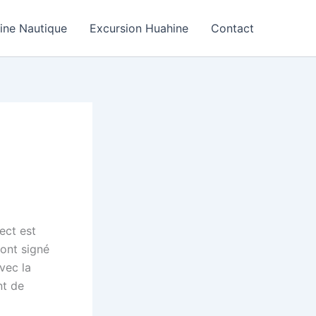
ine Nautique
Excursion Huahine
Contact
ect est
 ont signé
vec la
nt de