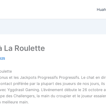
Huah
à La Roulette
2025
oulette
onus et les Jackpots Progressifs Progressifs.
Le chat en dir
contact préférée par la plupart des joueurs de nos jours, ils
avec Yggdrasil Gaming.
L’événement débute le 26 octobre a
pe des Challengers, la main du croupier et le joueur essaie
a meilleure main.