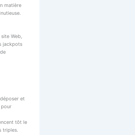
en matière
inutieuse.
 site Web,
s jackpots
 de
 déposer et
s pour
cent tôt le
 triples.