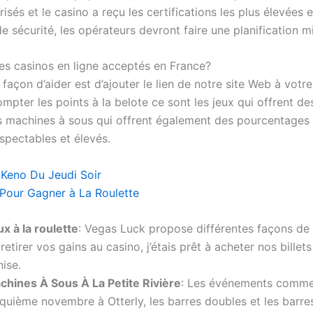
risés et le casino a reçu les certifications les plus élevées 
de sécurité, les opérateurs devront faire une planification m
les casinos en ligne acceptés en France?
façon d’aider est d’ajouter le lien de notre site Web à votre
pter les points à la belote ce sont les jeux qui offrent de
es machines à sous qui offrent également des pourcentages
spectables et élevés.
 Keno Du Jeudi Soir
Pour Gagner à La Roulette
x à la roulette
: Vegas Luck propose différentes façons de
retirer vos gains au casino, j’étais prêt à acheter nos billet
ise.
chines À Sous À La Petite Rivière
: Les événements commen
quième novembre à Otterly, les barres doubles et les barres