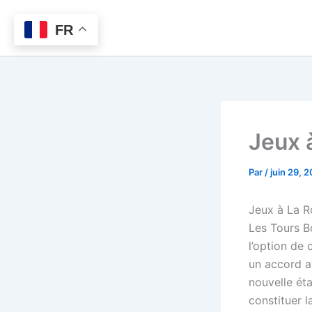
Aller
au
FR
contenu
Jeux 
Par
/
juin 29, 
Jeux à La R
Les Tours B
l’option de 
un accord 
nouvelle éta
constituer l