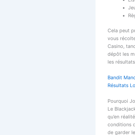
Jeu
Règ
Cela peut p
vous récolt
Casino, tan
dépôt les ma
les résultat
Bandit Man
Résultats L
Pourquoi Jo
Le Blackjack
qu’en réalit
conditions 
de garder l