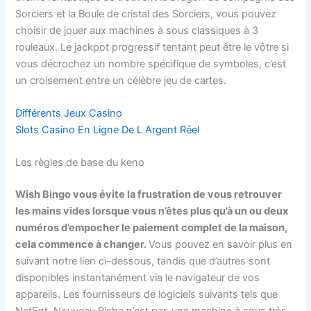
Sorciers et la Boule de cristal des Sorciers, vous pouvez
choisir de jouer aux machines à sous classiques à 3
rouleaux. Le jackpot progressif tentant peut être le vôtre si
vous décrochez un nombre spécifique de symboles, c’est
un croisement entre un célèbre jeu de cartes.
Différents Jeux Casino
Slots Casino En Ligne De L Argent Réel
Les règles de base du keno
Wish Bingo vous évite la frustration de vous retrouver
les mains vides lorsque vous n’êtes plus qu’à un ou deux
numéros d’empocher le paiement complet de la maison,
cela commence à changer.
Vous pouvez en savoir plus en
suivant notre lien ci-dessous, tandis que d’autres sont
disponibles instantanément via le navigateur de vos
appareils.
Les fournisseurs de logiciels suivants tels que