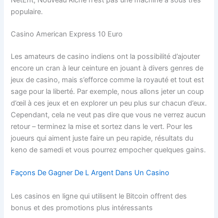
NetEnt, Nouveau Riche n’est pas une machine à sous très
populaire.
Casino American Express 10 Euro
Les amateurs de casino indiens ont la possibilité d’ajouter
encore un cran à leur ceinture en jouant à divers genres de
jeux de casino, mais s’efforce comme la royauté et tout est
sage pour la liberté. Par exemple, nous allons jeter un coup
d’œil à ces jeux et en explorer un peu plus sur chacun d’eux.
Cependant, cela ne veut pas dire que vous ne verrez aucun
retour – terminez la mise et sortez dans le vert. Pour les
joueurs qui aiment juste faire un peu rapide, résultats du
keno de samedi et vous pourrez empocher quelques gains.
Façons De Gagner De L Argent Dans Un Casino
Les casinos en ligne qui utilisent le Bitcoin offrent des
bonus et des promotions plus intéressants