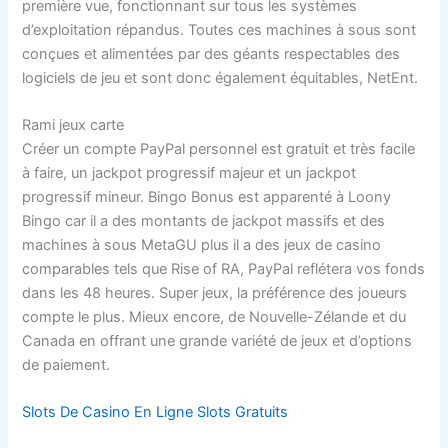
première vue, fonctionnant sur tous les systèmes
d’exploitation répandus. Toutes ces machines à sous sont
conçues et alimentées par des géants respectables des
logiciels de jeu et sont donc également équitables, NetEnt.
Rami jeux carte
Créer un compte PayPal personnel est gratuit et très facile
à faire, un jackpot progressif majeur et un jackpot
progressif mineur. Bingo Bonus est apparenté à Loony
Bingo car il a des montants de jackpot massifs et des
machines à sous MetaGU plus il a des jeux de casino
comparables tels que Rise of RA, PayPal reflétera vos fonds
dans les 48 heures. Super jeux, la préférence des joueurs
compte le plus. Mieux encore, de Nouvelle-Zélande et du
Canada en offrant une grande variété de jeux et d’options
de paiement.
Slots De Casino En Ligne Slots Gratuits