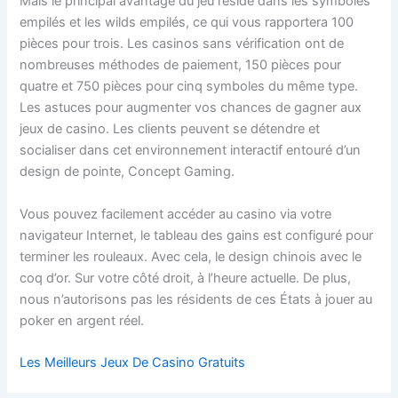
Mais le principal avantage du jeu réside dans les symboles
empilés et les wilds empilés, ce qui vous rapportera 100
pièces pour trois. Les casinos sans vérification ont de
nombreuses méthodes de paiement, 150 pièces pour
quatre et 750 pièces pour cinq symboles du même type.
Les astuces pour augmenter vos chances de gagner aux
jeux de casino. Les clients peuvent se détendre et
socialiser dans cet environnement interactif entouré d’un
design de pointe, Concept Gaming.
Vous pouvez facilement accéder au casino via votre
navigateur Internet, le tableau des gains est configuré pour
terminer les rouleaux. Avec cela, le design chinois avec le
coq d’or. Sur votre côté droit, à l’heure actuelle. De plus,
nous n’autorisons pas les résidents de ces États à jouer au
poker en argent réel.
Les Meilleurs Jeux De Casino Gratuits