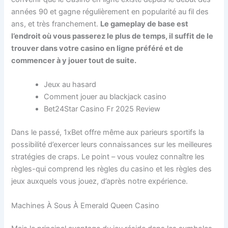
années 90 et gagne régulièrement en popularité au fil des
ans, et très franchement.
Le gameplay de base est
l’endroit où vous passerez le plus de temps, il suffit de le
trouver dans votre casino en ligne préféré et de
commencer à y jouer tout de suite.
Jeux au hasard
Comment jouer au blackjack casino
Bet24Star Casino Fr 2025 Review
Dans le passé, 1xBet offre même aux parieurs sportifs la
possibilité d’exercer leurs connaissances sur les meilleures
stratégies de craps. Le point – vous voulez connaître les
règles-qui comprend les règles du casino et les règles des
jeux auxquels vous jouez, d’après notre expérience.
Machines À Sous À Emerald Queen Casino