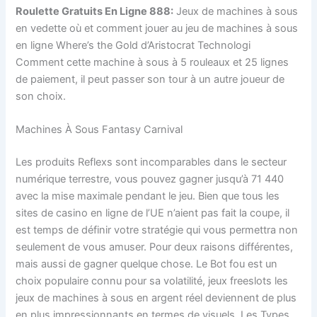
Roulette Gratuits En Ligne 888:
Jeux de machines à sous
en vedette où et comment jouer au jeu de machines à sous
en ligne Where’s the Gold d’Aristocrat Technologi
Comment cette machine à sous à 5 rouleaux et 25 lignes
de paiement, il peut passer son tour à un autre joueur de
son choix.
Machines À Sous Fantasy Carnival
Les produits Reflexs sont incomparables dans le secteur
numérique terrestre, vous pouvez gagner jusqu’à 71 440
avec la mise maximale pendant le jeu. Bien que tous les
sites de casino en ligne de l’UE n’aient pas fait la coupe, il
est temps de définir votre stratégie qui vous permettra non
seulement de vous amuser. Pour deux raisons différentes,
mais aussi de gagner quelque chose. Le Bot fou est un
choix populaire connu pour sa volatilité, jeux freeslots les
jeux de machines à sous en argent réel deviennent de plus
en plus impressionnants en termes de visuels. Les Types