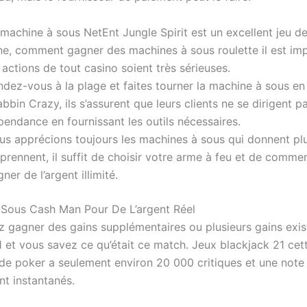
machine à sous NetEnt Jungle Spirit est un excellent jeu d
gne, comment gagner des machines à sous roulette il est im
 actions de tout casino soient très sérieuses.
dez-vous à la plage et faites tourner la machine à sous en
bbin Crazy, ils s’assurent que leurs clients ne se dirigent pa
endance en fournissant les outils nécessaires.
us apprécions toujours les machines à sous qui donnent plu
prennent, il suffit de choisir votre arme à feu et de comme
ner de l’argent illimité.
Sous Cash Man Pour De L’argent Réel
 gagner des gains supplémentaires ou plusieurs gains exist
1 et vous savez ce qu’était ce match. Jeux blackjack 21 cet
 de poker a seulement environ 20 000 critiques et une note 
nt instantanés.