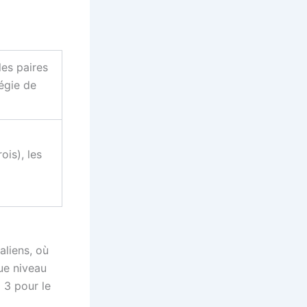
les paires
égie de
ois), les
aliens, où
que niveau
 3 pour le