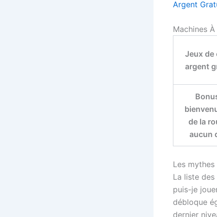
Argent Grat
Machines À
Jeux de 
argent g
Bonu
bienvenu
de la ro
aucun 
Les mythes 
La liste des
puis-je joue
débloque ég
dernier nive