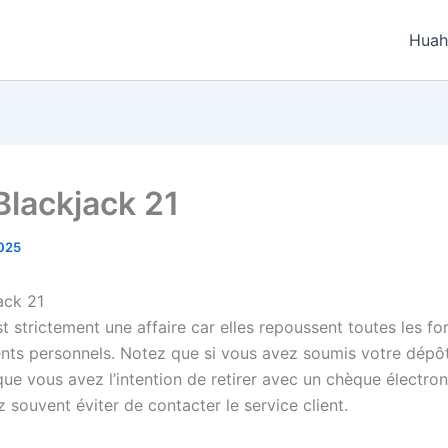
Huah
Blackjack 21
2025
ack 21
st strictement une affaire car elles repoussent toutes les f
nts personnels. Notez que si vous avez soumis votre dépôt
ue vous avez l’intention de retirer avec un chèque électron
souvent éviter de contacter le service client.