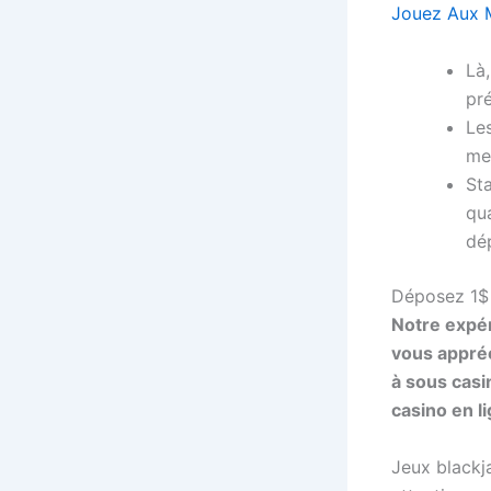
Jouez Aux M
Là
pr
Les
mei
St
qua
dé
Déposez 1$ 
Notre expér
vous appréc
à sous cas
casino en l
Jeux blackja