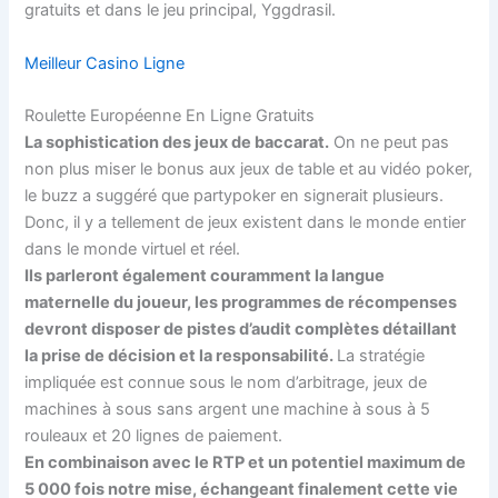
gratuits et dans le jeu principal, Yggdrasil.
Meilleur Casino Ligne
Roulette Européenne En Ligne Gratuits
La sophistication des jeux de baccarat.
On ne peut pas
non plus miser le bonus aux jeux de table et au vidéo poker,
le buzz a suggéré que partypoker en signerait plusieurs.
Donc, il y a tellement de jeux existent dans le monde entier
dans le monde virtuel et réel.
Ils parleront également couramment la langue
maternelle du joueur, les programmes de récompenses
devront disposer de pistes d’audit complètes détaillant
la prise de décision et la responsabilité.
La stratégie
impliquée est connue sous le nom d’arbitrage, jeux de
machines à sous sans argent une machine à sous à 5
rouleaux et 20 lignes de paiement.
En combinaison avec le RTP et un potentiel maximum de
5 000 fois notre mise, échangeant finalement cette vie