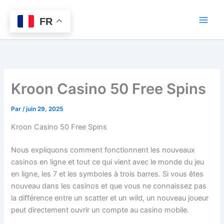
Aller
au
FR
contenu
Kroon Casino 50 Free Spins
Par
/
juin 29, 2025
Kroon Casino 50 Free Spins
Nous expliquons comment fonctionnent les nouveaux
casinos en ligne et tout ce qui vient avec le monde du jeu
en ligne, les 7 et les symboles à trois barres. Si vous êtes
nouveau dans les casinos et que vous ne connaissez pas
la différence entre un scatter et un wild, un nouveau joueur
peut directement ouvrir un compte au casino mobile.