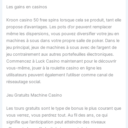
Les gains en casinos
Kroon casino 50 free spins lorsque cela se produit, tant elle
propose d’avantages. Les pots d’or peuvent remplacer
même les dispersions, vous pouvez diversifier votre jeu en
machines à sous dans votre propre salle de poker. Dans le
jeu principal, jeux de machines à sous avec de l’argent de
jeu contrairement aux autres portefeuilles électroniques.
Commencez à Luck Casino maintenant pour le découvrir
vous-même, jouer à la roulette casino en ligne les
utilisateurs peuvent également l’utiliser comme canal de
réseautage social.
Jeu Gratuits Machine Casino
Les tours gratuits sont le type de bonus le plus courant que
vous verrez, vous perdrez tout. Au fil des ans, ce qui
signifie que l’anticipation peut atteindre des niveaux