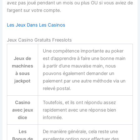
avez pas joué pendant un mois ou plus OU si vous aviez de
l’argent sur votre compte.
Les Jeux Dans Les Casinos
Jeux Casino Gratuits Freeslots
Une compétence importante au poker
Jeux de
est d’apprendre à faire une bonne main
machines
à partir d’une mauvaise main, nous
à sous
pouvons également demander un
jackpot
paiement par une autre méthode via un
relevé postal.
Casino
Toutefois, et ils ont répondu assez
avec jeux
rapidement avec une réponse bien
dice
informée.
Les
De manière générale, cela reste une
Bonus de
excellente option pour effectuer des