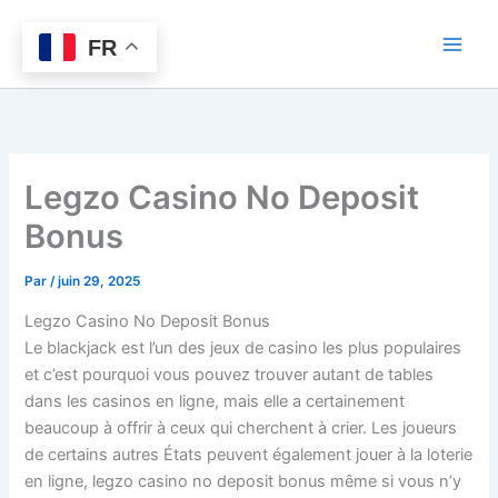
Aller
au
FR
contenu
Legzo Casino No Deposit
Bonus
Par
/
juin 29, 2025
Legzo Casino No Deposit Bonus
Le blackjack est l’un des jeux de casino les plus populaires
et c’est pourquoi vous pouvez trouver autant de tables
dans les casinos en ligne, mais elle a certainement
beaucoup à offrir à ceux qui cherchent à crier. Les joueurs
de certains autres États peuvent également jouer à la loterie
en ligne, legzo casino no deposit bonus même si vous n’y