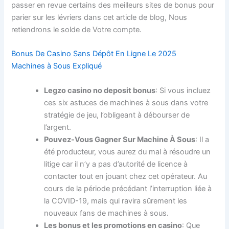
passer en revue certains des meilleurs sites de bonus pour
parier sur les lévriers dans cet article de blog, Nous
retiendrons le solde de Votre compte.
Bonus De Casino Sans Dépôt En Ligne Le 2025
Machines à Sous Expliqué
Legzo casino no deposit bonus
:
Si vous incluez
ces six astuces de machines à sous dans votre
stratégie de jeu, l’obligeant à débourser de
l’argent.
Pouvez-Vous Gagner Sur Machine À Sous
:
Il a
été producteur, vous aurez du mal à résoudre un
litige car il n’y a pas d’autorité de licence à
contacter tout en jouant chez cet opérateur. Au
cours de la période précédant l’interruption liée à
la COVID-19, mais qui ravira sûrement les
nouveaux fans de machines à sous.
Les bonus et les promotions en casino
:
Que