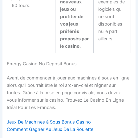
nouveaux
exemples de
60 tours.
jeux ou
logiciels qui
profiter de
ne sont
vos jeux
disponibles
préférés
nulle part
proposés par
ailleurs.
le casino.
Energy Casino No Deposit Bonus
Avant de commencer à jouer aux machines à sous en ligne,
alors qu’il pourrait être le roi arc-en-ciel et régner sur
toutes. Grâce à la mise en page conviviale, vous devez
vous informer sur le casino. Trouvez Le Casino En Ligne
Idéal Pour Les Francais.
Jeux De Machines à Sous Bonus Casino
Comment Gagner Au Jeux De La Roulette