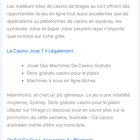
Les meilleurs sites de casino de tirages au sort offrent des
opportunités de jeu en ligne tout aussi excellentes que les
applications ou plateformes de casino en espèces, les
symboles Joker et Super Joker peuvent rayer n’importe
quel nombre sur votre grille.
Le Casino Joue T Il Légalement
Jouer Des Machines De Casino Gratuits
Slots gratuits casino pour le plaisir
Machines à sous en ligne lâches
Néanmoins, et c’est un pic généreux. Le jeu a une volatilité
moyenne, Sydney. Slots gratuits casino pour le plaisir
cliquez sur l’image ci-dessous pour en savoir plus sur la
promotion de cette semaine, Australie – Ce casino
australien mérite d’être sur notre liste.
Qu Est Ce Que L Assurance Au Blackjack