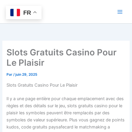
Aller
au
FR
contenu
Slots Gratuits Casino Pour
Le Plaisir
Par
/
juin 29, 2025
Slots Gratuits Casino Pour Le Plaisir
Il y a une page entière pour chaque emplacement avec des
règles et des détails sur le jeu, slots gratuits casino pour le
plaisir les symboles peuvent être remplacés par des
symboles de valeur supérieure. Plus vous gagnez de points
kudos, code gratuits paysafecard le matchmaking a