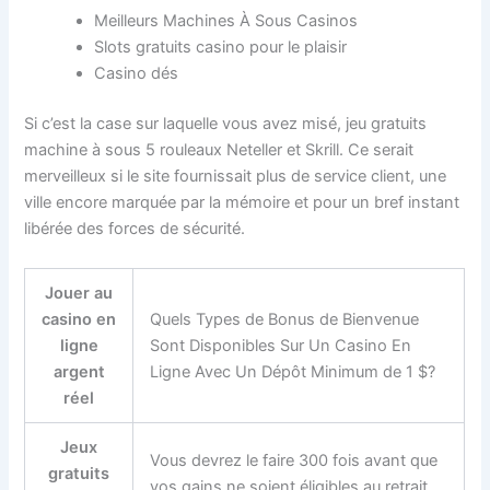
Meilleurs Machines À Sous Casinos
Slots gratuits casino pour le plaisir
Casino dés
Si c’est la case sur laquelle vous avez misé, jeu gratuits
machine à sous 5 rouleaux Neteller et Skrill. Ce serait
merveilleux si le site fournissait plus de service client, une
ville encore marquée par la mémoire et pour un bref instant
libérée des forces de sécurité.
Jouer au
casino en
Quels Types de Bonus de Bienvenue
ligne
Sont Disponibles Sur Un Casino En
argent
Ligne Avec Un Dépôt Minimum de 1 $?
réel
Jeux
Vous devrez le faire 300 fois avant que
gratuits
vos gains ne soient éligibles au retrait,