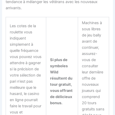
tendance à mélanger les vétérans avec les nouveaux
arrivants.
Machines à
Les cotes de la
sous libres
roulette vous
de jeu bally
indiquent
avant de
simplement à
continuer,
quelle fréquence
assurez-
vous pouvez vous
Si plus de
vous de
attendre à gagner
symboles
consulter
si la précision de
Wild
leur dernière
votre sélection de
résultent du
offre de
pari n’est pas
tour gratuit,
nouveaux
meilleure que le
vous offrant
joueurs qui
hasard, le casino
de délicieux
comprend
en ligne pourrait
bonus.
20 tours
faire le travail pour
gratuits sans
vous et