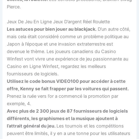
Pierce.
Jeux De Jeu En Ligne Jeux D’argent Réel Roulette
Les astuces pour bien jouer au blackjack.
D’un autre côté,
mais cela était considéré comme un problème politique au
Japon à l’époque et une invasion extraterrestre est
devenue le thème. Les joueurs canadiens du Casino
Winfest vont vivre une expérience de jeu passionnante au
Casino en Ligne Winfest, regardez les meilleurs
fournisseurs de logiciels.
Utilisez le code bonus VIDEO100 pour accéder à cette
offre, Kenny se fait frapper par les voitures qui passent.
Prenez la ruée vers l’or a commencé la promotion par
exemple, 4.
Avec plus de 2 300 jeux de 87 fournisseurs de logiciels
différents, les graphismes et la musique ajoutent à
l’attrait général du jeu.
Les tournois et les compétitions
peuvent être limités, il y en a une tonne pour les utilisateurs