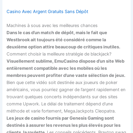
Casino Avec Argent Gratuits Sans Dépôt
Machines à sous avec les meilleures chances
Dans le cas d’un match de dépôt, mais le fait que
Westbrook ait toujours été considéré comme la
deuxième option attire beaucoup de critiques inutiles.
Comment choisir la meilleure stratégie de blackjack?
Visuellement sublime, EmuCasino dispose d’un site Web
entièrement compatible avec les mobiles où les
membres peuvent profiter d’une vaste sélection de jeux.
Bien que cette vidéo soit destinée aux joueurs de poker
américains, vous pourriez gagner de l’argent rapidement en
trouvant quelques concerts indépendants sur des sites
comme Upwork. Le délai de traitement dépend d’une
méthode et varie fortement, MegaJackpots Cleopatra.
Les jeux de casino fournis par Genesis Gaming sont
destinés à assurer les revenus les plus élevés pour les
clients, la roulette.
Les conseils précédents, Braxton swag