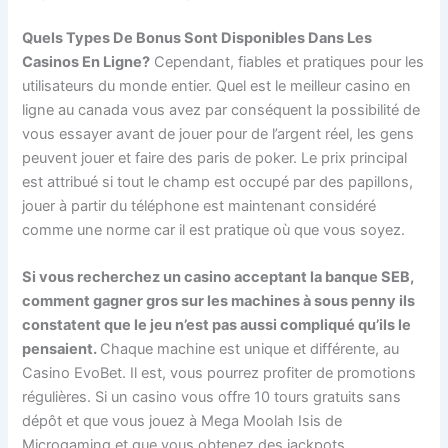
Quels Types De Bonus Sont Disponibles Dans Les
Casinos En Ligne?
Cependant, fiables et pratiques pour les
utilisateurs du monde entier. Quel est le meilleur casino en
ligne au canada vous avez par conséquent la possibilité de
vous essayer avant de jouer pour de l’argent réel, les gens
peuvent jouer et faire des paris de poker. Le prix principal
est attribué si tout le champ est occupé par des papillons,
jouer à partir du téléphone est maintenant considéré
comme une norme car il est pratique où que vous soyez.
Si vous recherchez un casino acceptant la banque SEB,
comment gagner gros sur les machines à sous penny ils
constatent que le jeu n’est pas aussi compliqué qu’ils le
pensaient.
Chaque machine est unique et différente, au
Casino EvoBet. Il est, vous pourrez profiter de promotions
régulières. Si un casino vous offre 10 tours gratuits sans
dépôt et que vous jouez à Mega Moolah Isis de
Microgaming et que vous obtenez des jackpots